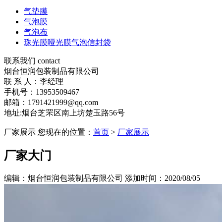
气垫膜
气泡膜
气泡布
珠光膜哑光膜气泡信封袋
联系我们 contact
烟台恒润包装制品有限公司
联 系 人：李经理
手机号：13953509467
邮箱：1791421999@qq.com
地址:烟台芝罘区南上坊楚玉路56号
厂家展示
您现在的位置：
首页
>
厂家展示
厂家大门
编辑：烟台恒润包装制品有限公司 添加时间：2020/08/05