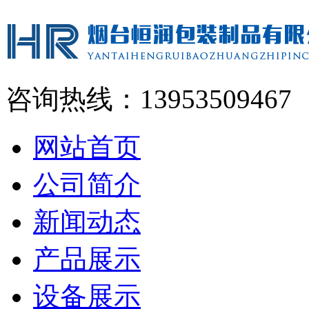
咨询热线：13953509467
网站首页
公司简介
新闻动态
产品展示
设备展示