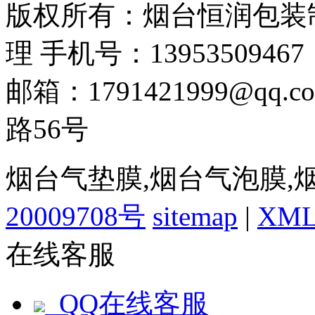
版权所有：烟台恒润包装制
理 手机号：13953509467
邮箱：1791421999@q
路56号
烟台气垫膜,烟台气泡膜,
20009708号
sitemap
|
XM
在线客服
QQ在线客服