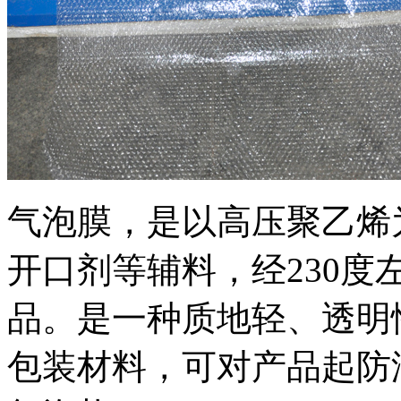
气泡膜，是以高压聚乙烯
开口剂等辅料，经230
品。是一种质地轻、透明
包装材料，可对产品起防