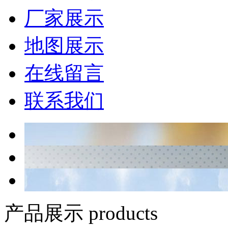
厂家展示
地图展示
在线留言
联系我们
产品展示 products