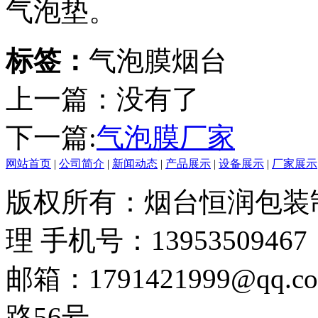
气泡垫。
标签：
气泡膜烟台
上一篇：没有了
下一篇:
气泡膜厂家
网站首页
|
公司简介
|
新闻动态
|
产品展示
|
设备展示
|
厂家展示
版权所有：烟台恒润包装制
理 手机号：13953509467
邮箱：1791421999@q
路56号