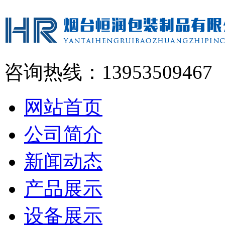
咨询热线：13953509467
网站首页
公司简介
新闻动态
产品展示
设备展示