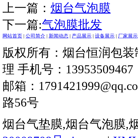
上一篇：
烟台气泡膜
下一篇:
气泡膜批发
网站首页
|
公司简介
|
新闻动态
|
产品展示
|
设备展示
|
厂家展示
版权所有：烟台恒润包装制
理 手机号：13953509467
邮箱：1791421999@q
路56号
烟台气垫膜,烟台气泡膜,