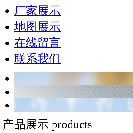
厂家展示
地图展示
在线留言
联系我们
产品展示 products