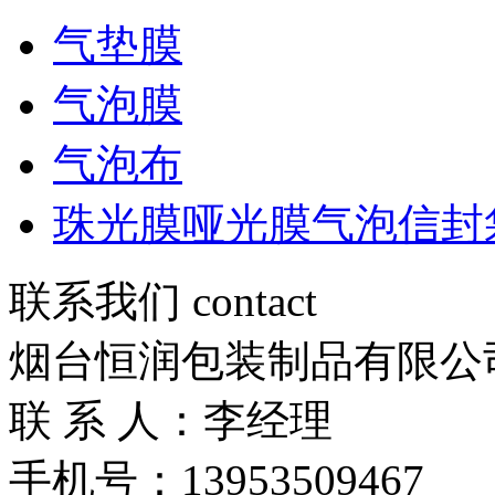
气垫膜
气泡膜
气泡布
珠光膜哑光膜气泡信封
联系我们 contact
烟台恒润包装制品有限公
联 系 人：李经理
手机号：13953509467