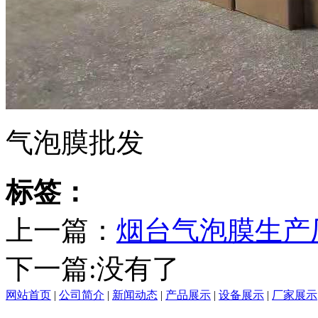
气泡膜批发
标签：
上一篇：
烟台气泡膜生产
下一篇:没有了
网站首页
|
公司简介
|
新闻动态
|
产品展示
|
设备展示
|
厂家展示