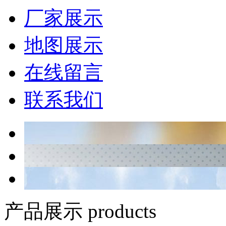
厂家展示
地图展示
在线留言
联系我们
产品展示 products