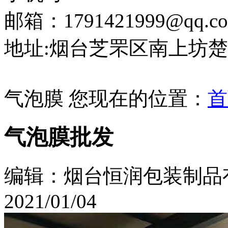
邮箱：1791421999@qq.c
地址:烟台芝罘区南上坊楚
气泡膜
您现在的位置：
首
气泡膜批发
编辑：烟台恒润包装制品
2021/01/04