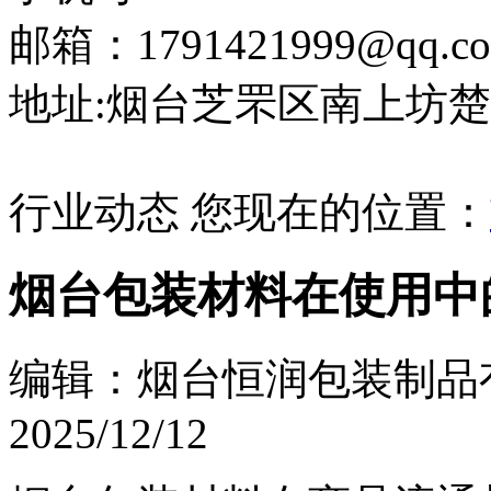
邮箱：1791421999@qq.c
地址:烟台芝罘区南上坊楚
行业动态
您现在的位置：
烟台包装材料在使用中
编辑：烟台恒润包装制品
2025/12/12