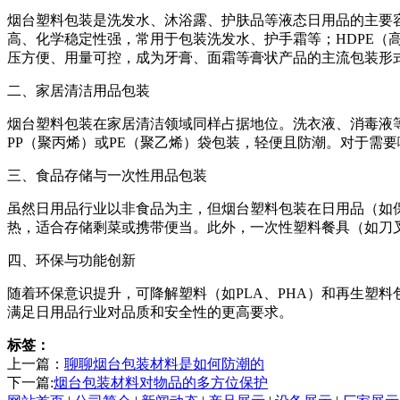
烟台塑料包装是洗发水、沐浴露、护肤品等液态日用品的主要
高、化学稳定性强，常用于包装洗发水、护手霜等；HDPE（
压方便、用量可控，成为牙膏、面霜等膏状产品的主流包装形
二、家居清洁用品包装
烟台塑料包装在家居清洁领域同样占据地位。洗衣液、消毒液等
PP（聚丙烯）或PE（聚乙烯）袋包装，轻便且防潮。对于需
三、食品存储与一次性用品包装
虽然日用品行业以非食品为主，但烟台塑料包装在日用品（如保
热，适合存储剩菜或携带便当。此外，一次性塑料餐具（如刀
四、环保与功能创新
随着环保意识提升，可降解塑料（如PLA、PHA）和再生塑
满足日用品行业对品质和安全性的更高要求。
标签：
上一篇：
聊聊烟台包装材料是如何防潮的
下一篇:
烟台包装材料对物品的多方位保护