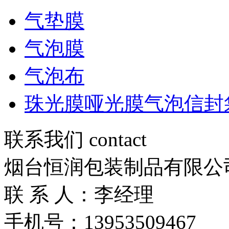
气垫膜
气泡膜
气泡布
珠光膜哑光膜气泡信封
联系我们 contact
烟台恒润包装制品有限公
联 系 人：李经理
手机号：13953509467