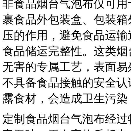
非食品烟台气泡布仅可用
裹食品外包装盒、包装箱
压的作用，避免食品运输
食品储运完整性。这类烟
无害的专属工艺，表面易
不具备食品接触的安全认
露食材，会造成卫生污染
定制食品烟台气泡布经过