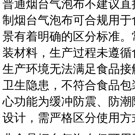
普通烟台气泡布不建议直
制烟台气泡布可合规用于
景有着明确的区分标准。
装材料，生产过程未遵循
生产环境无法满足食品接
卫生隐患，不符合食品包
心功能为缓冲防震、防潮
设计，需严格区分使用方