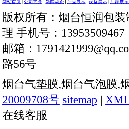
网站首页
|
公司简介
|
新闻动态
|
产品展示
|
设备展示
|
厂家展示
版权所有：烟台恒润包装制
理 手机号：13953509467
邮箱：1791421999@q
路56号
烟台气垫膜,烟台气泡膜,
20009708号
sitemap
|
XM
在线客服