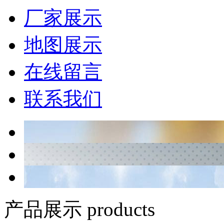
厂家展示
地图展示
在线留言
联系我们
产品展示 products