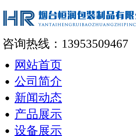
咨询热线：13953509467
网站首页
公司简介
新闻动态
产品展示
设备展示