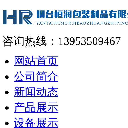
咨询热线：13953509467
网站首页
公司简介
新闻动态
产品展示
设备展示