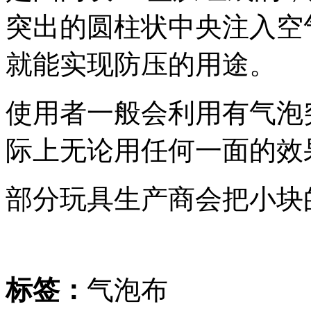
突出的圆柱状中央注入空
就能实现防压的用途。
使用者一般会利用有气泡
际上无论用任何一面的效
部分玩具生产商会把小块
标签：
气泡布