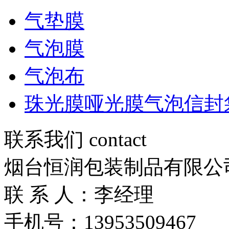
气垫膜
气泡膜
气泡布
珠光膜哑光膜气泡信封
联系我们 contact
烟台恒润包装制品有限公
联 系 人：李经理
手机号：13953509467