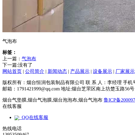
气泡布
标签：
上一篇：
气泡布
下一篇:没有了
网站首页
|
公司简介
|
新闻动态
|
产品展示
|
设备展示
|
厂家展示
版权所有：烟台恒润包装制品有限公司 联 系 人：李经理 手机号：13
邮箱：1791421999@qq.com 地址:烟台芝罘区南上坊楚玉路56号
烟台气垫膜,烟台气泡膜,烟台泡泡布,烟台气泡布
鲁ICP备20009
在线客服
QQ在线客服
热线电话
13953509467