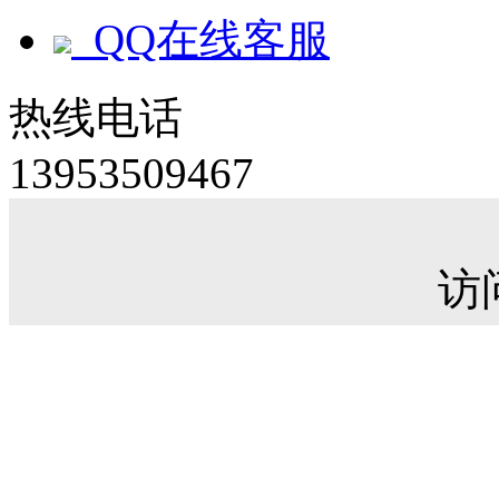
QQ在线客服
热线电话
13953509467
访