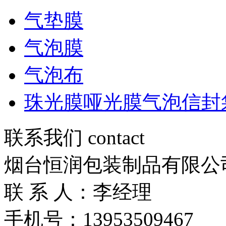
气垫膜
气泡膜
气泡布
珠光膜哑光膜气泡信封
联系我们 contact
烟台恒润包装制品有限公
联 系 人：李经理
手机号：13953509467