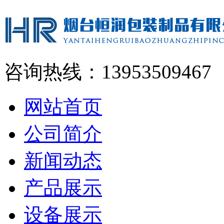
咨询热线：13953509467
网站首页
公司简介
新闻动态
产品展示
设备展示