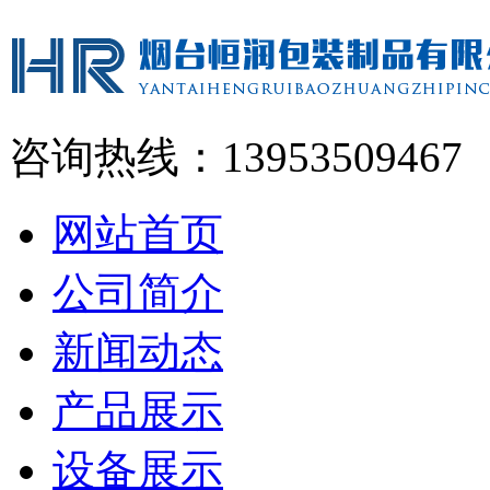
咨询热线：13953509467
网站首页
公司简介
新闻动态
产品展示
设备展示